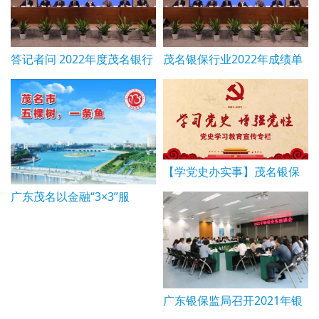
答记者问 2022年度茂名银行
茂名银保行业2022年成绩单
业保险业 新闻通气会
公布，支持实体经济贷款余
额逾千亿元
【学党史办实事】茂名银保
监分局突出金融监管特色 用
广东茂名以金融“3×3”服
真情实意为群众办实事办好
务“五棵树一条鱼” ——茂名
事
银保监分局服务乡村振兴综
述
广东银保监局召开2021年银
保业务座谈会