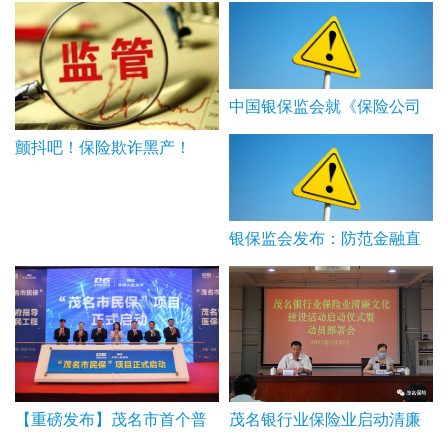
​中国银保监会就《保险公司
董事、监事和高级管理人员
颤抖吧！保险欺诈黑产！
任职资格管理规定（征求意
见稿）》公开征求意见
银保监会发布：防范金融直
播营销有关风险的提示
茂名银行业保险业启动清廉
【重磅发布】茂名市首个普
金融文化建设活动
惠型补充医疗保险“茂名市民